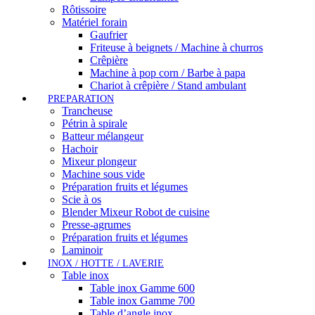
Rôtissoire
Matériel forain
Gaufrier
Friteuse à beignets / Machine à churros
Crêpière
Machine à pop corn / Barbe à papa
Chariot à crêpière / Stand ambulant
PREPARATION
Trancheuse
Pétrin à spirale
Batteur mélangeur
Hachoir
Mixeur plongeur
Machine sous vide
Préparation fruits et légumes
Scie à os
Blender Mixeur Robot de cuisine
Presse-agrumes
Préparation fruits et légumes
Laminoir
INOX / HOTTE / LAVERIE
Table inox
Table inox Gamme 600
Table inox Gamme 700
Table d’angle inox