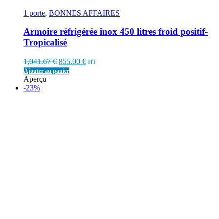
1 porte
,
BONNES AFFAIRES
Armoire réfrigérée inox 450 litres froid positif-
Tropicalisé
Original
Current
1,041.67
€
855.00
€
HT
price
price
Ajouter au panier
was:
is:
Aperçu
1,041.67 €.
855.00 €.
-23%