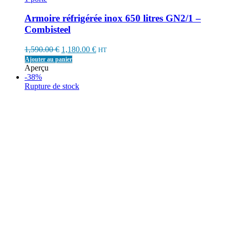
Armoire réfrigérée inox 650 litres GN2/1 –
Combisteel
Original
Current
1,590.00
€
1,180.00
€
HT
price
price
Ajouter au panier
was:
is:
Aperçu
1,590.00 €.
1,180.00 €.
-38%
Rupture de stock