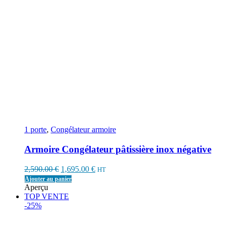
1 porte
,
Congélateur armoire
Armoire Congélateur pâtissière inox négative
Original
Current
2,590.00
€
1,695.00
€
HT
price
price
Ajouter au panier
was:
is:
Aperçu
2,590.00 €.
1,695.00 €.
TOP VENTE
-25%