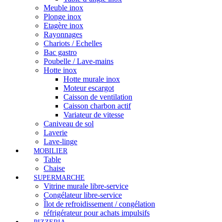
Meuble inox
Plonge inox
Etagère inox
Rayonnages
Chariots / Echelles
Bac gastro
Poubelle / Lave-mains
Hotte inox
Hotte murale inox
Moteur escargot
Caisson de ventilation
Caisson charbon actif
Variateur de vitesse
Caniveau de sol
Laverie
Lave-linge
MOBILIER
Table
Chaise
SUPERMARCHE
Vitrine murale libre-service
Congélateur libre-service
Îlot de refroidissement / congélation
réfrigérateur pour achats impulsifs