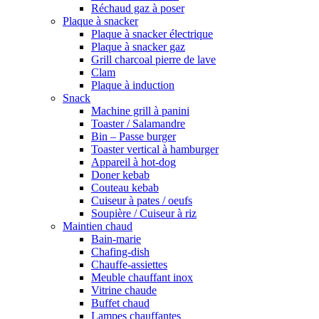
Réchaud gaz à poser
Plaque à snacker
Plaque à snacker électrique
Plaque à snacker gaz
Grill charcoal pierre de lave
Clam
Plaque à induction
Snack
Machine grill à panini
Toaster / Salamandre
Bin – Passe burger
Toaster vertical à hamburger
Appareil à hot-dog
Doner kebab
Couteau kebab
Cuiseur à pates / oeufs
Soupière / Cuiseur à riz
Maintien chaud
Bain-marie
Chafing-dish
Chauffe-assiettes
Meuble chauffant inox
Vitrine chaude
Buffet chaud
Lampes chauffantes