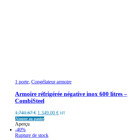
1 porte
,
Congélateur armoire
Armoire réfrigérée négative inox 600 litres –
CombiSteel
Original
Current
1,741.67
€
1,349.00
€
HT
price
price
Ajouter au panier
was:
is:
Aperçu
1,741.67 €.
1,349.00 €.
-40%
Rupture de stock