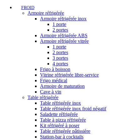
FROID
Armoire réfrigérée
Armoire réfrigérée inox
1 porte
2 portes
Armoire réfrigérée ABS
Armoire réfrigérée vitrée
1 porte
2 portes
3 portes
4 portes
Frigo à boisson
Vitrine réfrigérée libre-service
Frigo médical
Armoire de maturation
Cave à vin
Table réfrigérée
Table réfrigérée inox
Table réfrigérée inox froid négatif
Saladette réfrigérée
Table à pizza réfrigérée
Kit réfrigéré à poser
Table réfrigérée pâtissière
Station-bar à cocktails