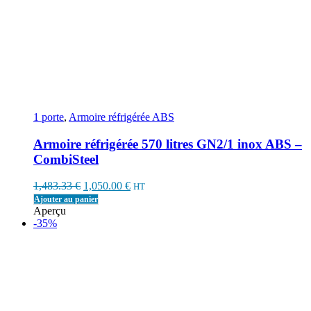
1 porte
,
Armoire réfrigérée ABS
Armoire réfrigérée 570 litres GN2/1 inox ABS –
CombiSteel
Original
Current
1,483.33
€
1,050.00
€
HT
price
price
Ajouter au panier
was:
is:
Aperçu
1,483.33 €.
1,050.00 €.
-35%