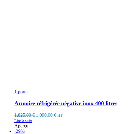
1 porte
Armoire réfrigérée négative inox 400 litres
Original
Current
1,825.00
€
1,090.00
€
HT
price
price
Lire la suite
was:
is:
Aperçu
1,825.00 €.
1,090.00 €.
-29%