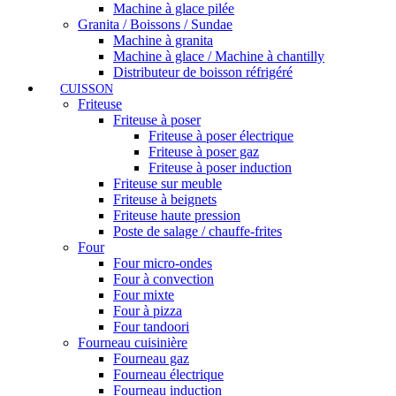
Machine à glace pilée
Granita / Boissons / Sundae
Machine à granita
Machine à glace / Machine à chantilly
Distributeur de boisson réfrigéré
CUISSON
Friteuse
Friteuse à poser
Friteuse à poser électrique
Friteuse à poser gaz
Friteuse à poser induction
Friteuse sur meuble
Friteuse à beignets
Friteuse haute pression
Poste de salage / chauffe-frites
Four
Four micro-ondes
Four à convection
Four mixte
Four à pizza
Four tandoori
Fourneau cuisinière
Fourneau gaz
Fourneau électrique
Fourneau induction