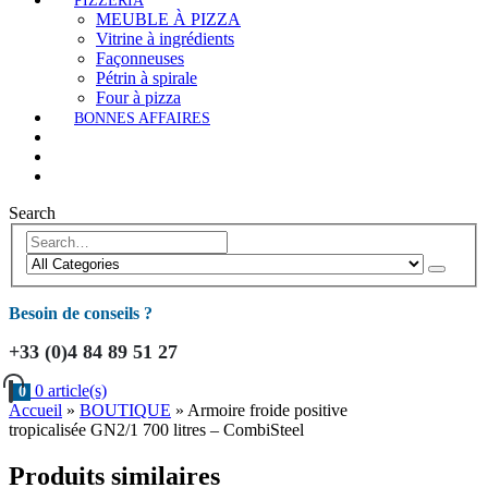
PIZZERIA
MEUBLE À PIZZA
Vitrine à ingrédients
Façonneuses
Pétrin à spirale
Four à pizza
BONNES AFFAIRES
Search
Besoin de conseils ?
+33 (0)4 84 89 51 27
0 article(s)
0
Accueil
»
BOUTIQUE
»
Armoire froide positive
tropicalisée GN2/1 700 litres – CombiSteel
Produits similaires