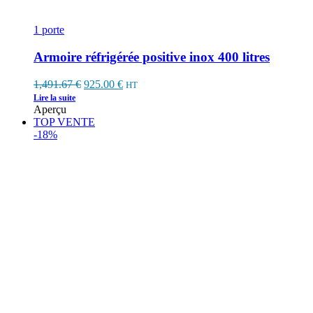
1 porte
Armoire réfrigérée positive inox 400 litres
Original
Current
1,491.67
€
925.00
€
HT
price
price
Lire la suite
was:
is:
Aperçu
1,491.67 €.
925.00 €.
TOP VENTE
-18%