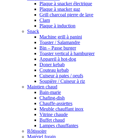
Plaque à snacker électrique
Plaque à snacker gaz
Grill charcoal pierre de lave
Clam
Plaque à induction
Snack
Machine grill à panini
Toaster / Salamandre
Bin – Passe burger
Toaster vertical à hamburger
Appareil à hot-dog
Doner kebab
Couteau kebab
Cuiseur à pates / oeufs
Soupière / Cuiseur à riz
Maintien chaud
Bain-marie
Chafing-dish
Chauffe-assiettes
Meuble chauffant inox
Vitrine chaude
Buffet chaud
Lampes chauffantes
Rôtissoire
Matériel forain