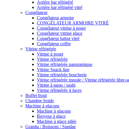
Arrière bar réfrigéré
Arrière bar réfrigéré vitré
Congélateur
Congélateur armoire
CONGÉLATEUR ARMOIRE VITRÉ
Congélateur vitrine à poser
Congélateur vitrine glace
Congélateur bahut vitré
Congélateur coffre
Vitrine réfrigérée
Vitrine à poser
Vitrine réfrigérée
Vitrine réfrigérée panoramique
Vitrine Snack line
Vitrine réfrigérée boucherie
Vitrine réfrigérée murale / Vitrine réfrigérée libre-s
Vitrine à tapas / sushi
Vitrine réfrigérée 4 faces
Buffet froid
Chambre froide
Machine à glaçons
Machine à glaçons
Broyeur à glace
Machine à glace pilée
Granita / Boissons / Sundae