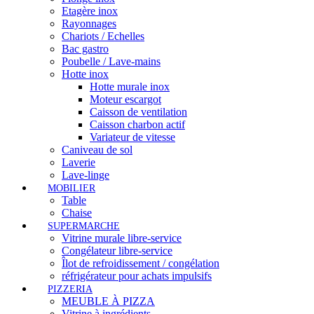
Etagère inox
Rayonnages
Chariots / Echelles
Bac gastro
Poubelle / Lave-mains
Hotte inox
Hotte murale inox
Moteur escargot
Caisson de ventilation
Caisson charbon actif
Variateur de vitesse
Caniveau de sol
Laverie
Lave-linge
MOBILIER
Table
Chaise
SUPERMARCHE
Vitrine murale libre-service
Congélateur libre-service
Îlot de refroidissement / congélation
réfrigérateur pour achats impulsifs
PIZZERIA
MEUBLE À PIZZA
Vitrine à ingrédients