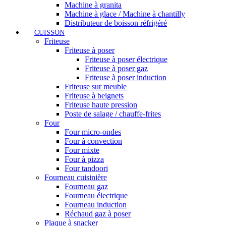
Machine à granita
Machine à glace / Machine à chantilly
Distributeur de boisson réfrigéré
CUISSON
Friteuse
Friteuse à poser
Friteuse à poser électrique
Friteuse à poser gaz
Friteuse à poser induction
Friteuse sur meuble
Friteuse à beignets
Friteuse haute pression
Poste de salage / chauffe-frites
Four
Four micro-ondes
Four à convection
Four mixte
Four à pizza
Four tandoori
Fourneau cuisinière
Fourneau gaz
Fourneau électrique
Fourneau induction
Réchaud gaz à poser
Plaque à snacker