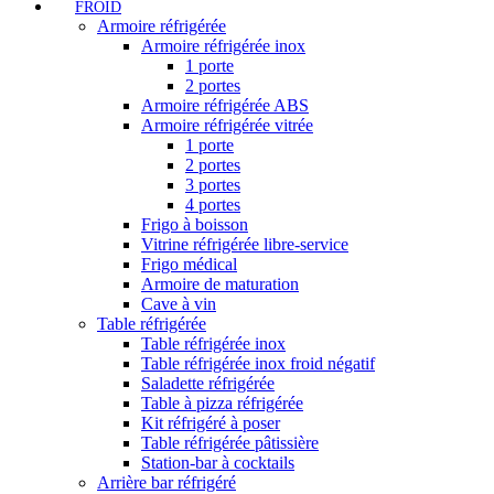
FROID
Armoire réfrigérée
Armoire réfrigérée inox
1 porte
2 portes
Armoire réfrigérée ABS
Armoire réfrigérée vitrée
1 porte
2 portes
3 portes
4 portes
Frigo à boisson
Vitrine réfrigérée libre-service
Frigo médical
Armoire de maturation
Cave à vin
Table réfrigérée
Table réfrigérée inox
Table réfrigérée inox froid négatif
Saladette réfrigérée
Table à pizza réfrigérée
Kit réfrigéré à poser
Table réfrigérée pâtissière
Station-bar à cocktails
Arrière bar réfrigéré