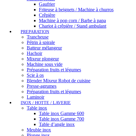
Gaufrier
Friteuse à beignets / Machine à churros
Crêpière
Machine à pop corn / Barbe à papa
Chariot à crêpière / Stand ambulant
PREPARATION
Trancheuse
Pétrin à spirale
Batteur mélangeur
Hachoir
Mixeur plongeur
Machine sous vide
Préparation fruits et légumes
Scie à os
Blender Mixeur Robot de cuisine
Presse-agrumes
Préparation fruits et légumes
Laminoir
INOX / HOTTE / LAVERIE
Table inox
Table inox Gamme 600
Table inox Gamme 700
Table d’angle inox
Meuble inox
Plonge inox