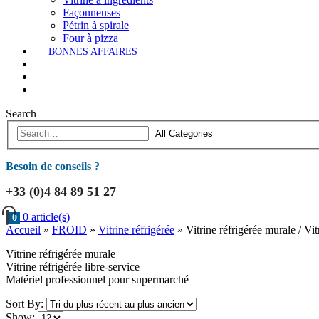
Façonneuses
Pétrin à spirale
Four à pizza
BONNES AFFAIRES
Search
Besoin de conseils ?
+33 (0)4 84 89 51 27
0 article(s)
0
Accueil
»
FROID
»
Vitrine réfrigérée
»
Vitrine réfrigérée murale / Vit
Vitrine réfrigérée murale
Vitrine réfrigérée libre-service
Matériel professionnel pour supermarché
Sort By:
Show: