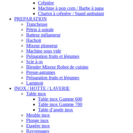
Crêpière
Machine à pop corn / Barbe à papa
Chariot à crêpière / Stand ambulant
PREPARATION
Trancheuse
Pétrin à spirale
Batteur mélangeur
Hachoir
Mixeur plongeur
Machine sous vide
Préparation fruits et légumes
Scie à os
Blender Mixeur Robot de cuisine
Presse-agrumes
Préparation fruits et légumes
Laminoir
INOX / HOTTE / LAVERIE
Table inox
Table inox Gamme 600
Table inox Gamme 700
Table d’angle inox
Meuble inox
Plonge inox
Etagère inox
Rayonnages