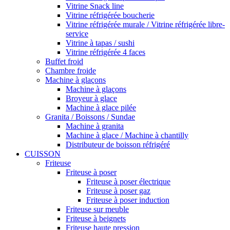
Vitrine Snack line
Vitrine réfrigérée boucherie
Vitrine réfrigérée murale / Vitrine réfrigérée libre-
service
Vitrine à tapas / sushi
Vitrine réfrigérée 4 faces
Buffet froid
Chambre froide
Machine à glaçons
Machine à glaçons
Broyeur à glace
Machine à glace pilée
Granita / Boissons / Sundae
Machine à granita
Machine à glace / Machine à chantilly
Distributeur de boisson réfrigéré
CUISSON
Friteuse
Friteuse à poser
Friteuse à poser électrique
Friteuse à poser gaz
Friteuse à poser induction
Friteuse sur meuble
Friteuse à beignets
Friteuse haute pression