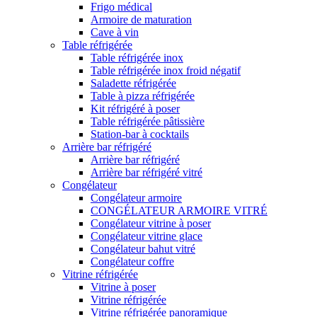
Frigo médical
Armoire de maturation
Cave à vin
Table réfrigérée
Table réfrigérée inox
Table réfrigérée inox froid négatif
Saladette réfrigérée
Table à pizza réfrigérée
Kit réfrigéré à poser
Table réfrigérée pâtissière
Station-bar à cocktails
Arrière bar réfrigéré
Arrière bar réfrigéré
Arrière bar réfrigéré vitré
Congélateur
Congélateur armoire
CONGÉLATEUR ARMOIRE VITRÉ
Congélateur vitrine à poser
Congélateur vitrine glace
Congélateur bahut vitré
Congélateur coffre
Vitrine réfrigérée
Vitrine à poser
Vitrine réfrigérée
Vitrine réfrigérée panoramique