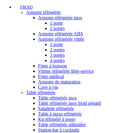
FROID
Armoire réfrigérée
Armoire réfrigérée inox
1 porte
2 portes
Armoire réfrigérée ABS
Armoire réfrigérée vitrée
1 porte
2 portes
3 portes
4 portes
Frigo à boisson
Vitrine réfrigérée libre-service
Frigo médical
Armoire de maturation
Cave à vin
Table réfrigérée
Table réfrigérée inox
Table réfrigérée inox froid négatif
Saladette réfrigérée
Table à pizza réfrigérée
Kit réfrigéré à poser
Table réfrigérée pâtissière
Station-bar à cocktails