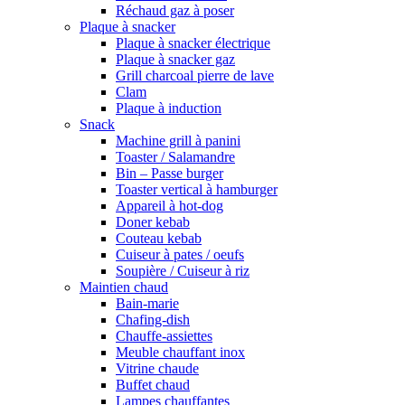
Réchaud gaz à poser
Plaque à snacker
Plaque à snacker électrique
Plaque à snacker gaz
Grill charcoal pierre de lave
Clam
Plaque à induction
Snack
Machine grill à panini
Toaster / Salamandre
Bin – Passe burger
Toaster vertical à hamburger
Appareil à hot-dog
Doner kebab
Couteau kebab
Cuiseur à pates / oeufs
Soupière / Cuiseur à riz
Maintien chaud
Bain-marie
Chafing-dish
Chauffe-assiettes
Meuble chauffant inox
Vitrine chaude
Buffet chaud
Lampes chauffantes