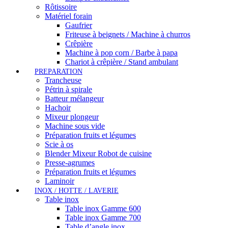
Rôtissoire
Matériel forain
Gaufrier
Friteuse à beignets / Machine à churros
Crêpière
Machine à pop corn / Barbe à papa
Chariot à crêpière / Stand ambulant
PREPARATION
Trancheuse
Pétrin à spirale
Batteur mélangeur
Hachoir
Mixeur plongeur
Machine sous vide
Préparation fruits et légumes
Scie à os
Blender Mixeur Robot de cuisine
Presse-agrumes
Préparation fruits et légumes
Laminoir
INOX / HOTTE / LAVERIE
Table inox
Table inox Gamme 600
Table inox Gamme 700
Table d’angle inox