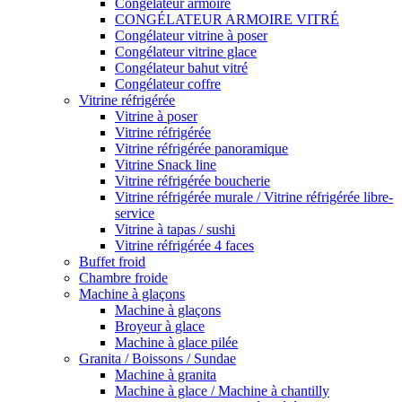
Congélateur armoire
CONGÉLATEUR ARMOIRE VITRÉ
Congélateur vitrine à poser
Congélateur vitrine glace
Congélateur bahut vitré
Congélateur coffre
Vitrine réfrigérée
Vitrine à poser
Vitrine réfrigérée
Vitrine réfrigérée panoramique
Vitrine Snack line
Vitrine réfrigérée boucherie
Vitrine réfrigérée murale / Vitrine réfrigérée libre-
service
Vitrine à tapas / sushi
Vitrine réfrigérée 4 faces
Buffet froid
Chambre froide
Machine à glaçons
Machine à glaçons
Broyeur à glace
Machine à glace pilée
Granita / Boissons / Sundae
Machine à granita
Machine à glace / Machine à chantilly