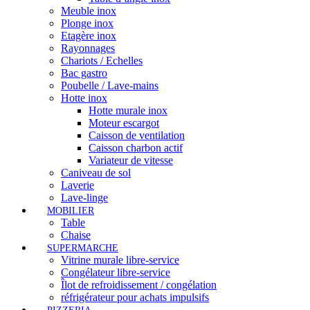
Meuble inox
Plonge inox
Etagère inox
Rayonnages
Chariots / Echelles
Bac gastro
Poubelle / Lave-mains
Hotte inox
Hotte murale inox
Moteur escargot
Caisson de ventilation
Caisson charbon actif
Variateur de vitesse
Caniveau de sol
Laverie
Lave-linge
MOBILIER
Table
Chaise
SUPERMARCHE
Vitrine murale libre-service
Congélateur libre-service
Îlot de refroidissement / congélation
réfrigérateur pour achats impulsifs