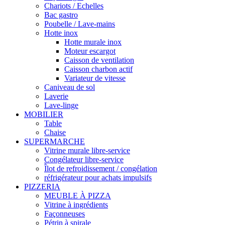
Chariots / Echelles
Bac gastro
Poubelle / Lave-mains
Hotte inox
Hotte murale inox
Moteur escargot
Caisson de ventilation
Caisson charbon actif
Variateur de vitesse
Caniveau de sol
Laverie
Lave-linge
MOBILIER
Table
Chaise
SUPERMARCHE
Vitrine murale libre-service
Congélateur libre-service
Îlot de refroidissement / congélation
réfrigérateur pour achats impulsifs
PIZZERIA
MEUBLE À PIZZA
Vitrine à ingrédients
Façonneuses
Pétrin à spirale