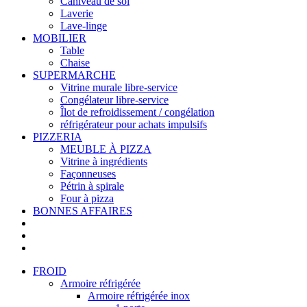
Caniveau de sol
Laverie
Lave-linge
MOBILIER
Table
Chaise
SUPERMARCHE
Vitrine murale libre-service
Congélateur libre-service
Îlot de refroidissement / congélation
réfrigérateur pour achats impulsifs
PIZZERIA
MEUBLE À PIZZA
Vitrine à ingrédients
Façonneuses
Pétrin à spirale
Four à pizza
BONNES AFFAIRES
FROID
Armoire réfrigérée
Armoire réfrigérée inox