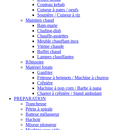
Couteau kebab
Cuiseur à pates / oeufs
Soupière / Cuiseur à riz
Maintien chaud
Bain-marie
Chafing-dish
Chauffe-assiettes
Meuble chauffant inox
Vitrine chaude
Buffet chaud
Lampes chauffantes
Rôtissoire
Matériel forain
Gaufrier
Friteuse à beignets / Machine à churros
Crêpière
Machine à pop corn / Barbe à papa
Chariot à crêpière / Stand ambulant
PREPARATION
Trancheuse
Pétrin à spirale
Batteur mélangeur
Hachoir
Mixeur plongeur
Machine sous vide