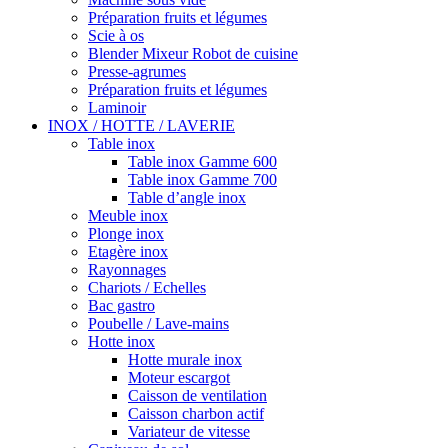
Préparation fruits et légumes
Scie à os
Blender Mixeur Robot de cuisine
Presse-agrumes
Préparation fruits et légumes
Laminoir
INOX / HOTTE / LAVERIE
Table inox
Table inox Gamme 600
Table inox Gamme 700
Table d’angle inox
Meuble inox
Plonge inox
Etagère inox
Rayonnages
Chariots / Echelles
Bac gastro
Poubelle / Lave-mains
Hotte inox
Hotte murale inox
Moteur escargot
Caisson de ventilation
Caisson charbon actif
Variateur de vitesse