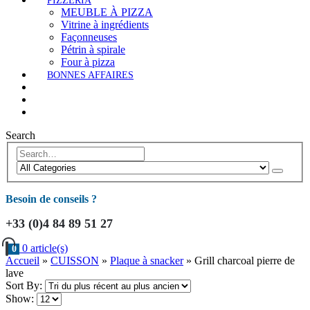
PIZZERIA
MEUBLE À PIZZA
Vitrine à ingrédients
Façonneuses
Pétrin à spirale
Four à pizza
BONNES AFFAIRES
Search
Besoin de conseils ?
+33 (0)4 84 89 51 27
0 article(s)
0
Accueil
»
CUISSON
»
Plaque à snacker
»
Grill charcoal pierre de
lave
Sort By:
Show: