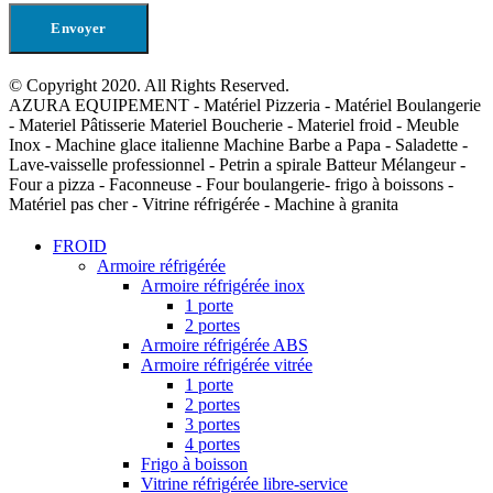
© Copyright 2020. All Rights Reserved.
AZURA EQUIPEMENT - Matériel Pizzeria - Matériel Boulangerie
- Materiel Pâtisserie Materiel Boucherie - Materiel froid - Meuble
Inox - Machine glace italienne Machine Barbe a Papa - Saladette -
Lave-vaisselle professionnel - Petrin a spirale Batteur Mélangeur -
Four a pizza - Faconneuse - Four boulangerie- frigo à boissons -
Matériel pas cher - Vitrine réfrigérée - Machine à granita
FROID
Armoire réfrigérée
Armoire réfrigérée inox
1 porte
2 portes
Armoire réfrigérée ABS
Armoire réfrigérée vitrée
1 porte
2 portes
3 portes
4 portes
Frigo à boisson
Vitrine réfrigérée libre-service