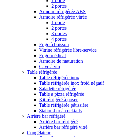
1 porte
2 portes
Armoire réfrigérée ABS
Armoire réfrigérée vitrée
1 porte
2 portes
3 portes
4 portes
Frigo à boisson
Vitrine réfrigérée libre-service
Frigo médical
Armoire de maturation
Cave à vin
Table réfrigérée
Table réfrigérée inox
Table réfrigérée inox froid négatif
Saladette réfrigérée
Table à pizza réfrigérée
Kit réfrigéré à poser
Table réfrigérée pâtissière
Station-bar à cocktails
Arrière bar réfrigéré
Arrière bar réfrigéré
Arrière bar réfrigéré vitré
Congélateur