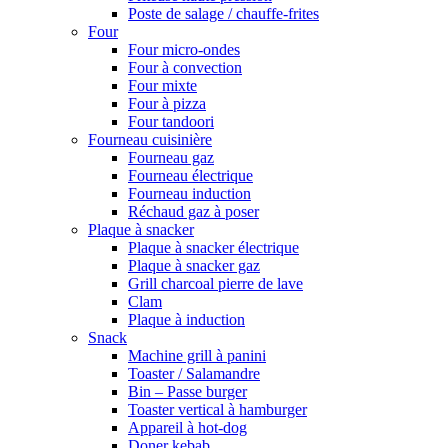
Poste de salage / chauffe-frites
Four
Four micro-ondes
Four à convection
Four mixte
Four à pizza
Four tandoori
Fourneau cuisinière
Fourneau gaz
Fourneau électrique
Fourneau induction
Réchaud gaz à poser
Plaque à snacker
Plaque à snacker électrique
Plaque à snacker gaz
Grill charcoal pierre de lave
Clam
Plaque à induction
Snack
Machine grill à panini
Toaster / Salamandre
Bin – Passe burger
Toaster vertical à hamburger
Appareil à hot-dog
Doner kebab