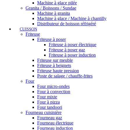
Machine à glace pilée
Granita / Boissons / Sundae
Machine à granita
Machine à glace / Machine à chantilly
Distributeur de boisson réfrigéré
CUISSON
Friteuse
Friteuse à poser
Friteuse à poser électrique
Friteuse à poser gaz
Friteuse à poser induction
Friteuse sur meuble
Friteuse à beignets
Friteuse haute pression
Poste de salage / chauffe-frites
Four
Four micro-ondes
Four à convection
Four mixte
Four à pizza
Four tandoori
Fourneau cuisinière
Fourneau gaz
Fourneau électrique
Fourneau induction