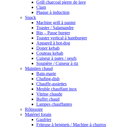
Grill charcoal pierre de lave
Clam
Plaque à induction
Snack
Machine grill à panini
Toaster / Salamandre
Bin – Passe burger
Toaster vertical à hamburger
Appareil à hot-dog
Doner kebab
Couteau kebab
Cuiseur à pates / oeufs
Soupière / Cuiseur à riz
Maintien chaud
Bain-marie
Chafing-dish
Chauffe-assiettes
Meuble chauffant inox
Vitrine chaude
Buffet chaud
Lampes chauffantes
Rôtissoire
Matériel forain
Gaufrier
Friteuse à beignets / Machine à churros