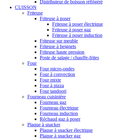
Distributeur de boisson réfrigéré
CUISSON
Friteuse
Friteuse à poser
Friteuse à poser électrique
Friteuse à poser gaz
Friteuse à poser induction
Friteuse sur meuble
Friteuse à beignets
Friteuse haute pression
Poste de salage / chauffe-frites
Four
Four micro-ondes
Four à convection
Four mixte
Four à pizza
Four tandoori
Fourneau cuisinière
Fourneau gaz
Fourneau électrique
Fourneau induction
Réchaud gaz à poser
Plaque à snacker
Plaque à snacker électrique
Plaque à snacker gaz