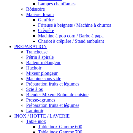
Lampes chauffantes
Rôtissoire
Matériel forain
Gaufrier
Friteuse à beignets / Machine à churros
Crêpière
Machine à pop corn / Barbe à papa
Chariot à crêpière / Stand ambulant
PREPARATION
Trancheuse
Pétrin à spirale
Batteur mélangeur
Hachoir
Mixeur plongeur
Machine sous vide
Préparation fruits et légumes
Scie à os
Blender Mixeur Robot de cuisine
Presse-agrumes
Préparation fruits et légumes
Laminoir
INOX / HOTTE / LAVERIE
Table inox
Table inox Gamme 600
Table inox Gamme 700