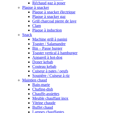
Réchaud gaz à poser
Plaque à snacker
Plaque à snacker électrique
Plaque à snacker gaz
Grill charcoal pierre de lave
Clam
Plaque à induction
Snack
Machine grill à panini
Toaster / Salamandre
Bin – Passe burger
Toaster vertical à hamburger
Appareil à hot-dog
Doner kebab
Couteau kebab
Cuiseur à pates / oeufs
Soupière / Cuiseur à riz
Maintien chaud
Bain-marie
Chafing-dish
Chauffe-assiettes
Meuble chauffant inox
Vitrine chaude
Buffet chaud
Lampes chauffantes