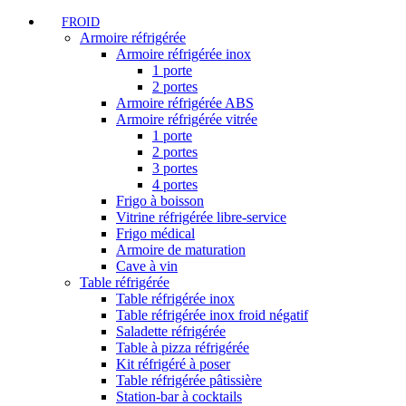
FROID
Armoire réfrigérée
Armoire réfrigérée inox
1 porte
2 portes
Armoire réfrigérée ABS
Armoire réfrigérée vitrée
1 porte
2 portes
3 portes
4 portes
Frigo à boisson
Vitrine réfrigérée libre-service
Frigo médical
Armoire de maturation
Cave à vin
Table réfrigérée
Table réfrigérée inox
Table réfrigérée inox froid négatif
Saladette réfrigérée
Table à pizza réfrigérée
Kit réfrigéré à poser
Table réfrigérée pâtissière
Station-bar à cocktails