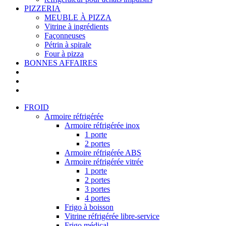
PIZZERIA
MEUBLE À PIZZA
Vitrine à ingrédients
Façonneuses
Pétrin à spirale
Four à pizza
BONNES AFFAIRES
FROID
Armoire réfrigérée
Armoire réfrigérée inox
1 porte
2 portes
Armoire réfrigérée ABS
Armoire réfrigérée vitrée
1 porte
2 portes
3 portes
4 portes
Frigo à boisson
Vitrine réfrigérée libre-service
Frigo médical