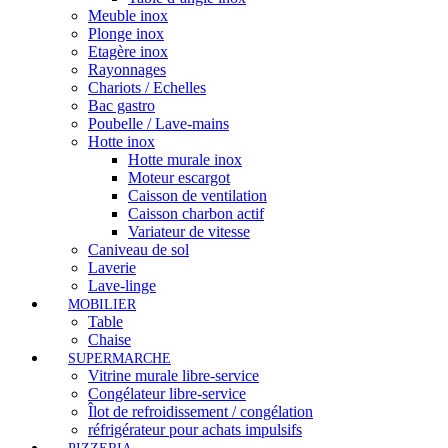
Meuble inox
Plonge inox
Etagère inox
Rayonnages
Chariots / Echelles
Bac gastro
Poubelle / Lave-mains
Hotte inox
Hotte murale inox
Moteur escargot
Caisson de ventilation
Caisson charbon actif
Variateur de vitesse
Caniveau de sol
Laverie
Lave-linge
MOBILIER
Table
Chaise
SUPERMARCHE
Vitrine murale libre-service
Congélateur libre-service
Îlot de refroidissement / congélation
réfrigérateur pour achats impulsifs