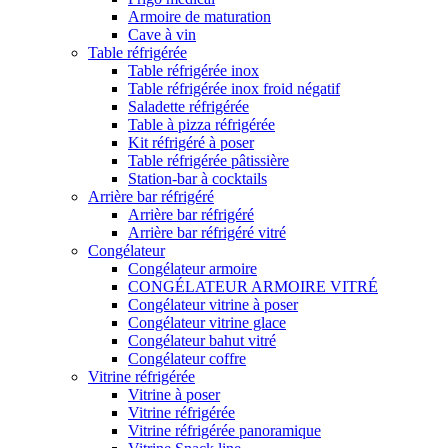
Armoire de maturation
Cave à vin
Table réfrigérée
Table réfrigérée inox
Table réfrigérée inox froid négatif
Saladette réfrigérée
Table à pizza réfrigérée
Kit réfrigéré à poser
Table réfrigérée pâtissière
Station-bar à cocktails
Arrière bar réfrigéré
Arrière bar réfrigéré
Arrière bar réfrigéré vitré
Congélateur
Congélateur armoire
CONGÉLATEUR ARMOIRE VITRÉ
Congélateur vitrine à poser
Congélateur vitrine glace
Congélateur bahut vitré
Congélateur coffre
Vitrine réfrigérée
Vitrine à poser
Vitrine réfrigérée
Vitrine réfrigérée panoramique