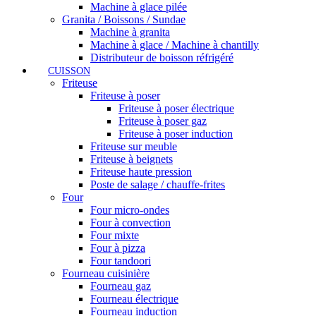
Machine à glace pilée
Granita / Boissons / Sundae
Machine à granita
Machine à glace / Machine à chantilly
Distributeur de boisson réfrigéré
CUISSON
Friteuse
Friteuse à poser
Friteuse à poser électrique
Friteuse à poser gaz
Friteuse à poser induction
Friteuse sur meuble
Friteuse à beignets
Friteuse haute pression
Poste de salage / chauffe-frites
Four
Four micro-ondes
Four à convection
Four mixte
Four à pizza
Four tandoori
Fourneau cuisinière
Fourneau gaz
Fourneau électrique
Fourneau induction