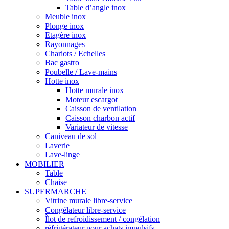
Table d’angle inox
Meuble inox
Plonge inox
Etagère inox
Rayonnages
Chariots / Echelles
Bac gastro
Poubelle / Lave-mains
Hotte inox
Hotte murale inox
Moteur escargot
Caisson de ventilation
Caisson charbon actif
Variateur de vitesse
Caniveau de sol
Laverie
Lave-linge
MOBILIER
Table
Chaise
SUPERMARCHE
Vitrine murale libre-service
Congélateur libre-service
Îlot de refroidissement / congélation
réfrigérateur pour achats impulsifs