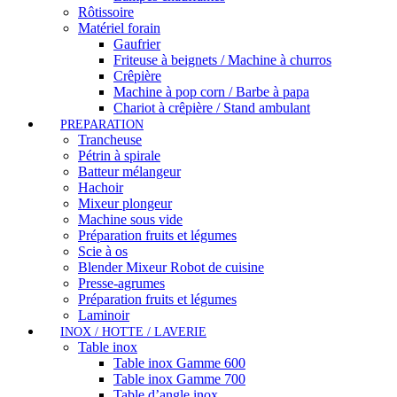
Rôtissoire
Matériel forain
Gaufrier
Friteuse à beignets / Machine à churros
Crêpière
Machine à pop corn / Barbe à papa
Chariot à crêpière / Stand ambulant
PREPARATION
Trancheuse
Pétrin à spirale
Batteur mélangeur
Hachoir
Mixeur plongeur
Machine sous vide
Préparation fruits et légumes
Scie à os
Blender Mixeur Robot de cuisine
Presse-agrumes
Préparation fruits et légumes
Laminoir
INOX / HOTTE / LAVERIE
Table inox
Table inox Gamme 600
Table inox Gamme 700
Table d’angle inox