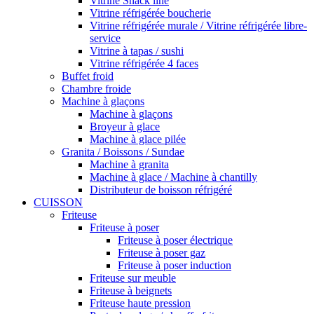
Vitrine Snack line
Vitrine réfrigérée boucherie
Vitrine réfrigérée murale / Vitrine réfrigérée libre-
service
Vitrine à tapas / sushi
Vitrine réfrigérée 4 faces
Buffet froid
Chambre froide
Machine à glaçons
Machine à glaçons
Broyeur à glace
Machine à glace pilée
Granita / Boissons / Sundae
Machine à granita
Machine à glace / Machine à chantilly
Distributeur de boisson réfrigéré
CUISSON
Friteuse
Friteuse à poser
Friteuse à poser électrique
Friteuse à poser gaz
Friteuse à poser induction
Friteuse sur meuble
Friteuse à beignets
Friteuse haute pression