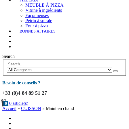
PIZZERIA
MEUBLE À PIZZA
Vitrine à ingrédients
Façonneuses
Pétrin à spirale
Four à pizza
BONNES AFFAIRES
Search
Besoin de conseils ?
+33 (0)4 84 89 51 27
0 article(s)
0
Accueil
»
CUISSON
»
Maintien chaud