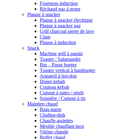
Fourneau induction
Réchaud gaz à poser
Plaque à snacker
Plaque à snacker électrique
Plaque à snacker gaz
Grill charcoal pierre de lave
Clam
Plaque à induction
Snack
Machine grill à panini
Toaster / Salamandre
Bin – Passe burger
Toaster vertical à hamburger
Appareil à hot-dog
Doner kebab
Couteau kebab
Cuiseur à pates / oeufs
Soupière / Cuiseur à riz
Maintien chaud
Bain-marie
Chafing-dish
Chauffe-assiettes
Meuble chauffant inox
Vitrine chaude
Buffet chaud