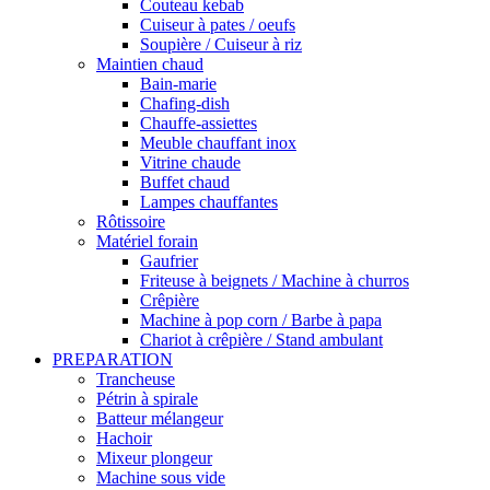
Couteau kebab
Cuiseur à pates / oeufs
Soupière / Cuiseur à riz
Maintien chaud
Bain-marie
Chafing-dish
Chauffe-assiettes
Meuble chauffant inox
Vitrine chaude
Buffet chaud
Lampes chauffantes
Rôtissoire
Matériel forain
Gaufrier
Friteuse à beignets / Machine à churros
Crêpière
Machine à pop corn / Barbe à papa
Chariot à crêpière / Stand ambulant
PREPARATION
Trancheuse
Pétrin à spirale
Batteur mélangeur
Hachoir
Mixeur plongeur
Machine sous vide