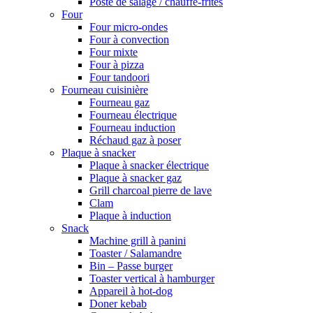
Poste de salage / chauffe-frites
Four
Four micro-ondes
Four à convection
Four mixte
Four à pizza
Four tandoori
Fourneau cuisinière
Fourneau gaz
Fourneau électrique
Fourneau induction
Réchaud gaz à poser
Plaque à snacker
Plaque à snacker électrique
Plaque à snacker gaz
Grill charcoal pierre de lave
Clam
Plaque à induction
Snack
Machine grill à panini
Toaster / Salamandre
Bin – Passe burger
Toaster vertical à hamburger
Appareil à hot-dog
Doner kebab