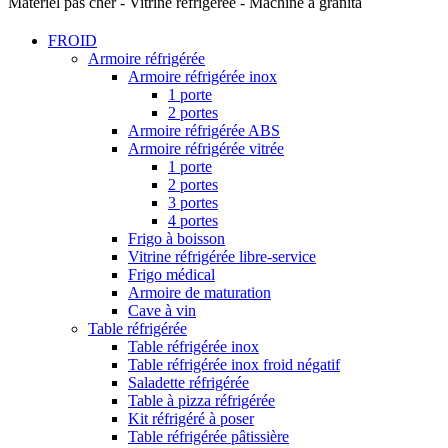
Matériel pas cher - Vitrine réfrigérée - Machine à granita
FROID
Armoire réfrigérée
Armoire réfrigérée inox
1 porte
2 portes
Armoire réfrigérée ABS
Armoire réfrigérée vitrée
1 porte
2 portes
3 portes
4 portes
Frigo à boisson
Vitrine réfrigérée libre-service
Frigo médical
Armoire de maturation
Cave à vin
Table réfrigérée
Table réfrigérée inox
Table réfrigérée inox froid négatif
Saladette réfrigérée
Table à pizza réfrigérée
Kit réfrigéré à poser
Table réfrigérée pâtissière