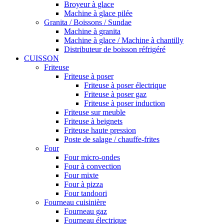
Broyeur à glace
Machine à glace pilée
Granita / Boissons / Sundae
Machine à granita
Machine à glace / Machine à chantilly
Distributeur de boisson réfrigéré
CUISSON
Friteuse
Friteuse à poser
Friteuse à poser électrique
Friteuse à poser gaz
Friteuse à poser induction
Friteuse sur meuble
Friteuse à beignets
Friteuse haute pression
Poste de salage / chauffe-frites
Four
Four micro-ondes
Four à convection
Four mixte
Four à pizza
Four tandoori
Fourneau cuisinière
Fourneau gaz
Fourneau électrique