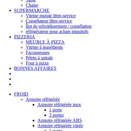
Chaise
SUPERMARCHE
Vitrine murale libre-service
Congélateur libre-service
Îlot de refroidissement / congélation
réfrigérateur pour achats impulsifs
PIZZERIA
MEUBLE À PIZZA
Vitrine à ingrédients
Façonneuses
Pétrin à spirale
Four à pizza
BONNES AFFAIRES
FROID
Armoire réfrigérée
Armoire réfrigérée inox
1 porte
2 portes
Armoire réfrigérée ABS
Armoire réfrigérée vitrée
1 porte