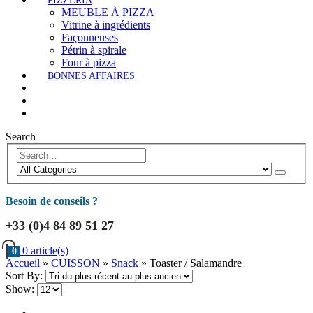
PIZZERIA
MEUBLE À PIZZA
Vitrine à ingrédients
Façonneuses
Pétrin à spirale
Four à pizza
BONNES AFFAIRES
Search
Besoin de conseils ?
+33 (0)4 84 89 51 27
0 article(s)
0
Accueil
»
CUISSON
»
Snack
»
Toaster / Salamandre
Sort By:
Show: