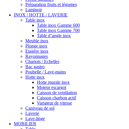
Préparation fruits et légumes
Laminoir
INOX / HOTTE / LAVERIE
Table inox
Table inox Gamme 600
Table inox Gamme 700
Table d’angle inox
Meuble inox
Plonge inox
Etagère inox
Rayonnages
Chariots / Echelles
Bac gastro
Poubelle / Lave-mains
Hotte inox
Hotte murale inox
Moteur escargot
Caisson de ventilation
Caisson charbon actif
Variateur de vitesse
Caniveau de sol
Laverie
Lave-linge
MOBILIER
Table