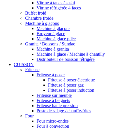
Vitrine à tapas / sushi
Vitrine réfrigérée 4 faces
Buffet froid
Chambre froide
Machine à glaçons
Machine à glaçons
Broyeur à glace
Machine à glace pilée
Granita / Boissons / Sundae
Machine à granita
Machine à glace / Machine à chantilly
Distributeur de boisson réfrigéré
CUISSON
Friteuse
Friteuse à poser
Friteuse à poser électrique
Friteuse à poser gaz
Friteuse à poser induction
Friteuse sur meuble
Friteuse à beignets
Friteuse haute pression
Poste de salage / chauffe-frites
Four
Four micro-ondes
Four à convection