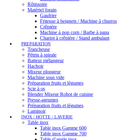
Rôtissoire
Matériel forain
Gaufrier
Friteuse à beignets / Machine à churros
Crêpière
Machine à pop corn / Barbe à papa
Chariot à crêpière / Stand ambulant
PREPARATION
Trancheuse
Pétrin à spirale
Batteur mélangeur
Hachoir
Mixeur plongeur
Machine sous vide
Préparation fruits et légumes
Scie à os
Blender Mixeur Robot de cuisine
Presse-agrumes
Préparation fruits et légumes
Laminoir
INOX / HOTTE / LAVERIE
Table inox
Table inox Gamme 600
Table inox Gamme 700
Table d’angle inox