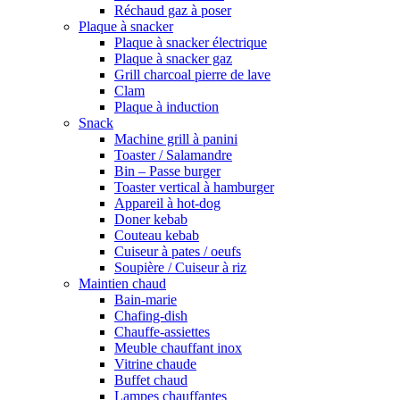
Réchaud gaz à poser
Plaque à snacker
Plaque à snacker électrique
Plaque à snacker gaz
Grill charcoal pierre de lave
Clam
Plaque à induction
Snack
Machine grill à panini
Toaster / Salamandre
Bin – Passe burger
Toaster vertical à hamburger
Appareil à hot-dog
Doner kebab
Couteau kebab
Cuiseur à pates / oeufs
Soupière / Cuiseur à riz
Maintien chaud
Bain-marie
Chafing-dish
Chauffe-assiettes
Meuble chauffant inox
Vitrine chaude
Buffet chaud
Lampes chauffantes