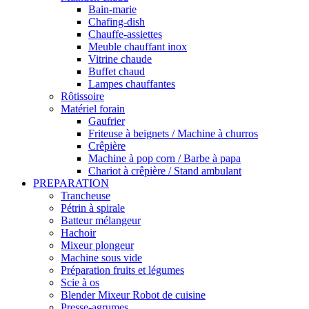
Bain-marie
Chafing-dish
Chauffe-assiettes
Meuble chauffant inox
Vitrine chaude
Buffet chaud
Lampes chauffantes
Rôtissoire
Matériel forain
Gaufrier
Friteuse à beignets / Machine à churros
Crêpière
Machine à pop corn / Barbe à papa
Chariot à crêpière / Stand ambulant
PREPARATION
Trancheuse
Pétrin à spirale
Batteur mélangeur
Hachoir
Mixeur plongeur
Machine sous vide
Préparation fruits et légumes
Scie à os
Blender Mixeur Robot de cuisine
Presse-agrumes