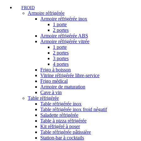
FROID
Armoire réfrigérée
Armoire réfrigérée inox
1 porte
2 portes
Armoire réfrigérée ABS
Armoire réfrigérée vitrée
1 porte
2 portes
3 portes
4 portes
Frigo à boisson
Vitrine réfrigérée libre-service
Frigo médical
Armoire de maturation
Cave à vin
Table réfrigérée
Table réfrigérée inox
Table réfrigérée inox froid négatif
Saladette réfrigérée
Table à pizza réfrigérée
Kit réfrigéré à poser
Table réfrigérée pâtissière
Station-bar à cocktails