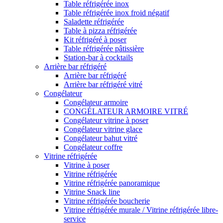
Table réfrigérée inox
Table réfrigérée inox froid négatif
Saladette réfrigérée
Table à pizza réfrigérée
Kit réfrigéré à poser
Table réfrigérée pâtissière
Station-bar à cocktails
Arrière bar réfrigéré
Arrière bar réfrigéré
Arrière bar réfrigéré vitré
Congélateur
Congélateur armoire
CONGÉLATEUR ARMOIRE VITRÉ
Congélateur vitrine à poser
Congélateur vitrine glace
Congélateur bahut vitré
Congélateur coffre
Vitrine réfrigérée
Vitrine à poser
Vitrine réfrigérée
Vitrine réfrigérée panoramique
Vitrine Snack line
Vitrine réfrigérée boucherie
Vitrine réfrigérée murale / Vitrine réfrigérée libre-
service