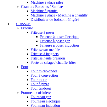
Machine à glace pilée
Granita / Boissons / Sundae
Machine à granita
Machine à glace / Machine à chantilly
Distributeur de boisson réfrigéré
CUISSON
Friteuse
Friteuse à poser
Friteuse à poser électrique
Friteuse à poser gaz
Friteuse à poser induction
Friteuse sur meuble
Friteuse à beignets
Friteuse haute pression
Poste de salage / chauffe-frites
Four
Four micro-ondes
Four à convection
Four mixte
Four à pizza
Four tandoori
Fourneau cuisinière
Fourneau gaz
Fourneau électrique
Fourneau induction