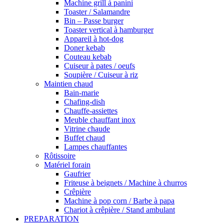
Machine grill à panini
Toaster / Salamandre
Bin – Passe burger
Toaster vertical à hamburger
Appareil à hot-dog
Doner kebab
Couteau kebab
Cuiseur à pates / oeufs
Soupière / Cuiseur à riz
Maintien chaud
Bain-marie
Chafing-dish
Chauffe-assiettes
Meuble chauffant inox
Vitrine chaude
Buffet chaud
Lampes chauffantes
Rôtissoire
Matériel forain
Gaufrier
Friteuse à beignets / Machine à churros
Crêpière
Machine à pop corn / Barbe à papa
Chariot à crêpière / Stand ambulant
PREPARATION