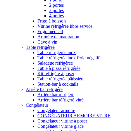
2 portes
3 portes
4 portes
Frigo à boisson
Vitrine réfrigérée libre-service
Frigo médical
Armoire de maturation
Cave à vin
Table réfrigérée
Table réfrigérée inox
Table réfrigérée inox froid négatif
Saladette réfrigérée
Table à pizza réfrigérée
Kit réfrigéré à poser
Table réfrigérée pâtissière
Station-bar à cocktails
Arrière bar réfrigéré
Arrière bar réfrigéré
Arrière bar réfrigéré vitré
Congélateur
Congélateur armoire
CONGÉLATEUR ARMOIRE VITRÉ
Congélateur vitrine à poser
Congélateur vitrine glace