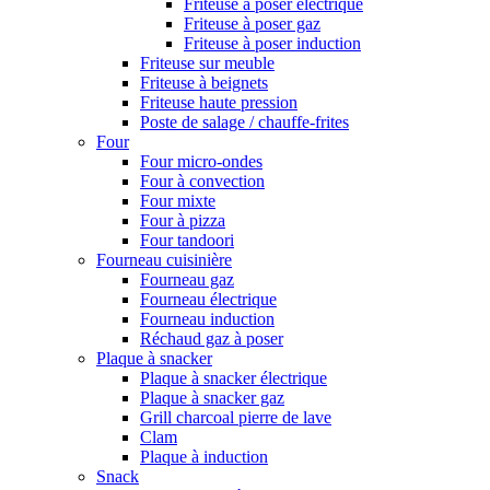
Friteuse à poser électrique
Friteuse à poser gaz
Friteuse à poser induction
Friteuse sur meuble
Friteuse à beignets
Friteuse haute pression
Poste de salage / chauffe-frites
Four
Four micro-ondes
Four à convection
Four mixte
Four à pizza
Four tandoori
Fourneau cuisinière
Fourneau gaz
Fourneau électrique
Fourneau induction
Réchaud gaz à poser
Plaque à snacker
Plaque à snacker électrique
Plaque à snacker gaz
Grill charcoal pierre de lave
Clam
Plaque à induction
Snack