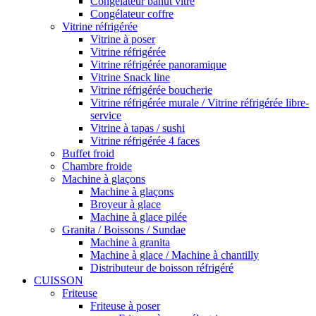
Congélateur bahut vitré
Congélateur coffre
Vitrine réfrigérée
Vitrine à poser
Vitrine réfrigérée
Vitrine réfrigérée panoramique
Vitrine Snack line
Vitrine réfrigérée boucherie
Vitrine réfrigérée murale / Vitrine réfrigérée libre-
service
Vitrine à tapas / sushi
Vitrine réfrigérée 4 faces
Buffet froid
Chambre froide
Machine à glaçons
Machine à glaçons
Broyeur à glace
Machine à glace pilée
Granita / Boissons / Sundae
Machine à granita
Machine à glace / Machine à chantilly
Distributeur de boisson réfrigéré
CUISSON
Friteuse
Friteuse à poser