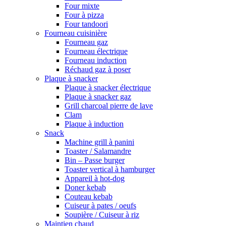
Four mixte
Four à pizza
Four tandoori
Fourneau cuisinière
Fourneau gaz
Fourneau électrique
Fourneau induction
Réchaud gaz à poser
Plaque à snacker
Plaque à snacker électrique
Plaque à snacker gaz
Grill charcoal pierre de lave
Clam
Plaque à induction
Snack
Machine grill à panini
Toaster / Salamandre
Bin – Passe burger
Toaster vertical à hamburger
Appareil à hot-dog
Doner kebab
Couteau kebab
Cuiseur à pates / oeufs
Soupière / Cuiseur à riz
Maintien chaud