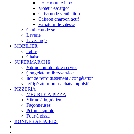
Hotte murale inox
Moteur escargot
Caisson de ventilation
Caisson charbon actif
Variateur de vitesse
Caniveau de sol
Laverie
Lave-linge
MOBILIER
Table
Chaise
SUPERMARCHE
Vitrine murale libre-service
Congélateur libre-service
Îlot de refroidissement / congélation
réfrigérateur pour achats impulsifs
PIZZERIA
MEUBLE À PIZZA
Vitrine à ingrédients
Façonneuses
Pétrin à spirale
Four à pizza
BONNES AFFAIRES