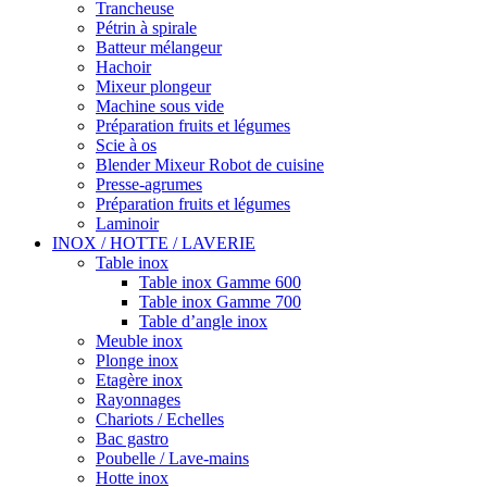
Trancheuse
Pétrin à spirale
Batteur mélangeur
Hachoir
Mixeur plongeur
Machine sous vide
Préparation fruits et légumes
Scie à os
Blender Mixeur Robot de cuisine
Presse-agrumes
Préparation fruits et légumes
Laminoir
INOX / HOTTE / LAVERIE
Table inox
Table inox Gamme 600
Table inox Gamme 700
Table d’angle inox
Meuble inox
Plonge inox
Etagère inox
Rayonnages
Chariots / Echelles
Bac gastro
Poubelle / Lave-mains
Hotte inox