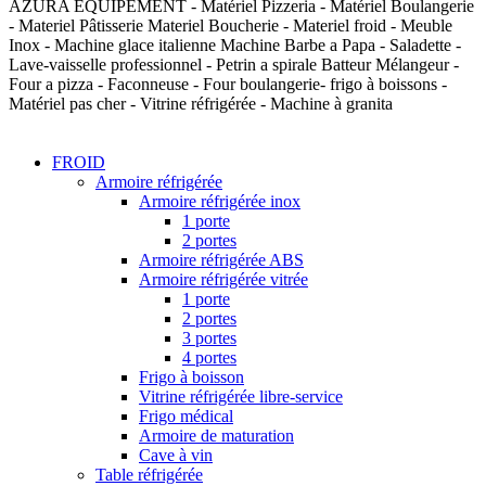
AZURA EQUIPEMENT - Matériel Pizzeria - Matériel Boulangerie
- Materiel Pâtisserie Materiel Boucherie - Materiel froid - Meuble
Inox - Machine glace italienne Machine Barbe a Papa - Saladette -
Lave-vaisselle professionnel - Petrin a spirale Batteur Mélangeur -
Four a pizza - Faconneuse - Four boulangerie- frigo à boissons -
Matériel pas cher - Vitrine réfrigérée - Machine à granita
FROID
Armoire réfrigérée
Armoire réfrigérée inox
1 porte
2 portes
Armoire réfrigérée ABS
Armoire réfrigérée vitrée
1 porte
2 portes
3 portes
4 portes
Frigo à boisson
Vitrine réfrigérée libre-service
Frigo médical
Armoire de maturation
Cave à vin
Table réfrigérée