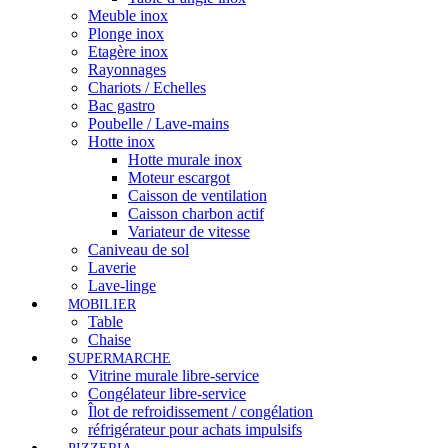
Meuble inox
Plonge inox
Etagère inox
Rayonnages
Chariots / Echelles
Bac gastro
Poubelle / Lave-mains
Hotte inox
Hotte murale inox
Moteur escargot
Caisson de ventilation
Caisson charbon actif
Variateur de vitesse
Caniveau de sol
Laverie
Lave-linge
MOBILIER
Table
Chaise
SUPERMARCHE
Vitrine murale libre-service
Congélateur libre-service
Îlot de refroidissement / congélation
réfrigérateur pour achats impulsifs