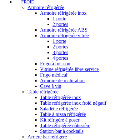
FROID
Armoire réfrigérée
Armoire réfrigérée inox
1 porte
2 portes
Armoire réfrigérée ABS
Armoire réfrigérée vitrée
1 porte
2 portes
3 portes
4 portes
Frigo à boisson
Vitrine réfrigérée libre-service
Frigo médical
Armoire de maturation
Cave à vin
Table réfrigérée
Table réfrigérée inox
Table réfrigérée inox froid négatif
Saladette réfrigérée
Table à pizza réfrigérée
Kit réfrigéré à poser
Table réfrigérée pâtissière
Station-bar à cocktails
Arrière bar réfrigéré