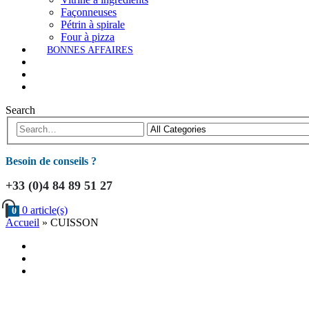
Façonneuses
Pétrin à spirale
Four à pizza
BONNES AFFAIRES
Search
Besoin de conseils ?
+33 (0)4 84 89 51 27
0 article(s)
0
Accueil
»
CUISSON