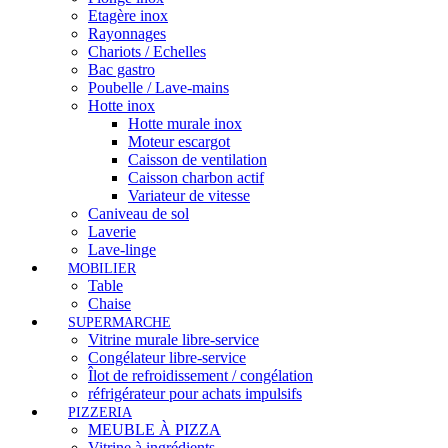
Etagère inox
Rayonnages
Chariots / Echelles
Bac gastro
Poubelle / Lave-mains
Hotte inox
Hotte murale inox
Moteur escargot
Caisson de ventilation
Caisson charbon actif
Variateur de vitesse
Caniveau de sol
Laverie
Lave-linge
MOBILIER
Table
Chaise
SUPERMARCHE
Vitrine murale libre-service
Congélateur libre-service
Îlot de refroidissement / congélation
réfrigérateur pour achats impulsifs
PIZZERIA
MEUBLE À PIZZA
Vitrine à ingrédients