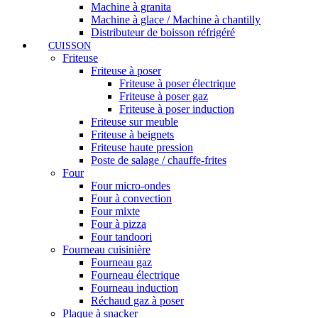
Machine à granita
Machine à glace / Machine à chantilly
Distributeur de boisson réfrigéré
CUISSON
Friteuse
Friteuse à poser
Friteuse à poser électrique
Friteuse à poser gaz
Friteuse à poser induction
Friteuse sur meuble
Friteuse à beignets
Friteuse haute pression
Poste de salage / chauffe-frites
Four
Four micro-ondes
Four à convection
Four mixte
Four à pizza
Four tandoori
Fourneau cuisinière
Fourneau gaz
Fourneau électrique
Fourneau induction
Réchaud gaz à poser
Plaque à snacker