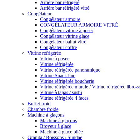
Arrière bar réfrigéré
Arrière bar réfrigéré vitré
Congélateur
Congélateur armoire
CONGÉLATEUR ARMOIRE VITRÉ
Congélateur vitrine à poser
Congélateur vitrine glace
Congélateur bahut vitré
Congélateur coffre
Vitrine réfrigérée
Vitrine à poser
Vitrine réfrigérée
Vitrine réfrigérée panoramique
Vitrine Snack line
Vitrine réfrigérée boucherie
Vitrine réfrigérée murale / Vitrine réfrigérée libre-s
Vitrine à tapas / sushi
Vitrine réfrigérée 4 faces
Buffet froid
Chambre froide
Machine à glaçons
Machine à glaçons
Broyeur à glace
Machine à glace pilée
Granita / Boissons / Sundae