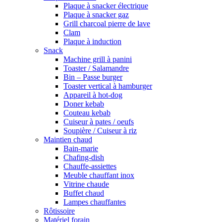
Plaque à snacker électrique
Plaque à snacker gaz
Grill charcoal pierre de lave
Clam
Plaque à induction
Snack
Machine grill à panini
Toaster / Salamandre
Bin – Passe burger
Toaster vertical à hamburger
Appareil à hot-dog
Doner kebab
Couteau kebab
Cuiseur à pates / oeufs
Soupière / Cuiseur à riz
Maintien chaud
Bain-marie
Chafing-dish
Chauffe-assiettes
Meuble chauffant inox
Vitrine chaude
Buffet chaud
Lampes chauffantes
Rôtissoire
Matériel forain