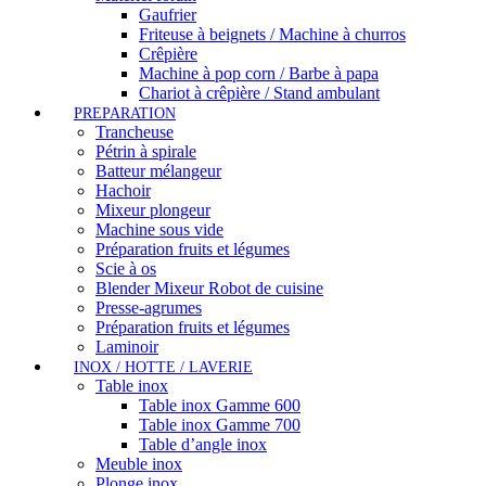
Gaufrier
Friteuse à beignets / Machine à churros
Crêpière
Machine à pop corn / Barbe à papa
Chariot à crêpière / Stand ambulant
PREPARATION
Trancheuse
Pétrin à spirale
Batteur mélangeur
Hachoir
Mixeur plongeur
Machine sous vide
Préparation fruits et légumes
Scie à os
Blender Mixeur Robot de cuisine
Presse-agrumes
Préparation fruits et légumes
Laminoir
INOX / HOTTE / LAVERIE
Table inox
Table inox Gamme 600
Table inox Gamme 700
Table d’angle inox
Meuble inox
Plonge inox